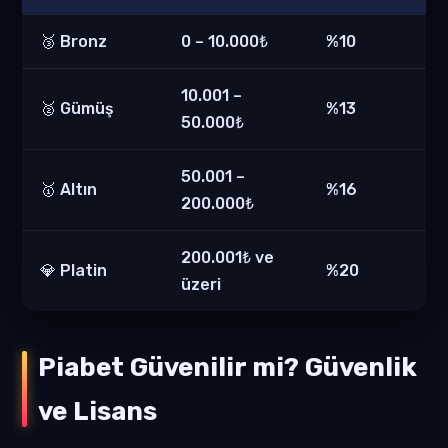
🥉 Bronz
0 – 10.000₺
%10
10.001 –
🥈 Gümüş
%13
50.000₺
50.001 –
🥇 Altın
%16
200.000₺
200.001₺ ve
💎 Platin
%20
üzeri
Piabet Güvenilir mi? Güvenlik
ve Lisans