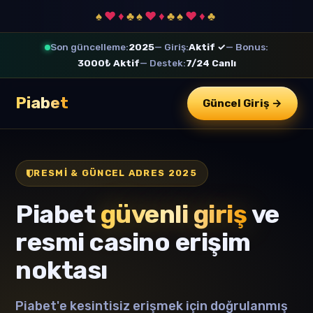
♠
♥
♦
♣
♠
♥
♦
♣
♠
♥
♦
♣
Son güncelleme:
2025
— Giriş:
Aktif ✓
— Bonus:
3000₺ Aktif
— Destek:
7/24 Canlı
Piabet
Güncel Giriş →
RESMI & GÜNCEL ADRES 2025
Piabet
güvenli giriş
ve
resmi casino erişim
noktası
Piabet'e kesintisiz erişmek için doğrulanmış