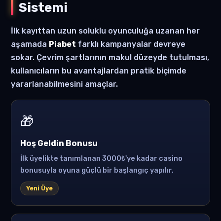
Sistemi
İlk kayıttan uzun soluklu oyunculuğa uzanan her
aşamada
Piabet
farklı kampanyalar devreye
sokar. Çevrim şartlarının makul düzeyde tutulması,
kullanıcıların bu avantajlardan pratik biçimde
yararlanabilmesini amaçlar.
🎁
Hoş Geldin Bonusu
İlk üyelikte tanımlanan 3000₺'ye kadar casino
bonusuyla oyuna güçlü bir başlangıç yapılır.
Yeni Üye