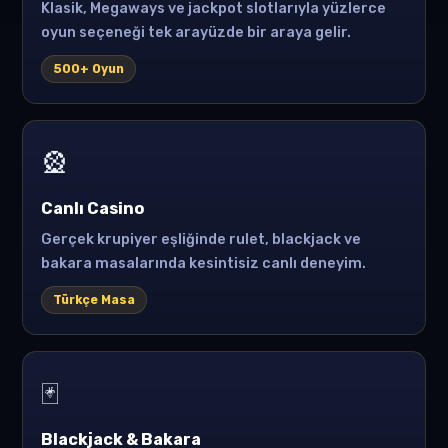
Klasik, Megaways ve jackpot slotlarıyla yüzlerce
oyun seçeneği tek arayüzde bir araya gelir.
500+ Oyun
🎡
Canlı Casino
Gerçek krupiyer eşliğinde rulet, blackjack ve
bakara masalarında kesintisiz canlı deneyim.
Türkçe Masa
🃏
Blackjack & Bakara