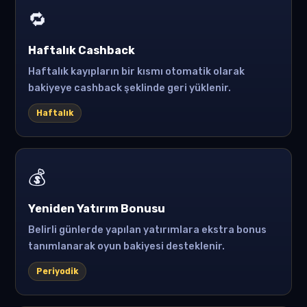
🔁
Haftalık Cashback
Haftalık kayıpların bir kısmı otomatik olarak
bakiyeye cashback şeklinde geri yüklenir.
Haftalık
💰
Yeniden Yatırım Bonusu
Belirli günlerde yapılan yatırımlara ekstra bonus
tanımlanarak oyun bakiyesi desteklenir.
Periyodik