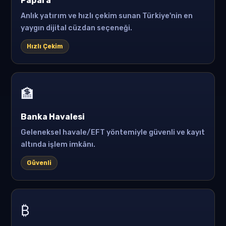
Papara
Anlık yatırım ve hızlı çekim sunan Türkiye'nin en
yaygın dijital cüzdan seçeneği.
Hızlı Çekim
🏦
Banka Havalesi
Geleneksel havale/EFT yöntemiyle güvenli ve kayıt
altında işlem imkânı.
Güvenli
₿