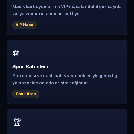
Klasik kart oyunlarının VIP masalar dahil çok sayıda
varyasyonu kullanıcıları bekliyor.
VIP Masa
⚽
Spor Bahisleri
Maç öncesi ve canlı bahis seçenekleriyle geniş lig
yelpazesine anında erişim sağlanır.
Canlı Oran
🏆