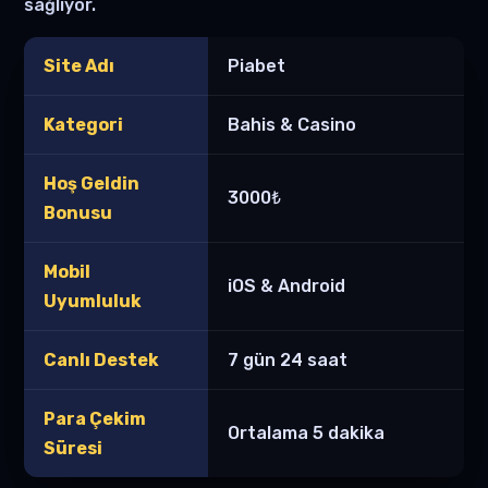
sağlıyor.
Site Adı
Piabet
Kategori
Bahis & Casino
Hoş Geldin
3000₺
Bonusu
Mobil
iOS & Android
Uyumluluk
Canlı Destek
7 gün 24 saat
Para Çekim
Ortalama 5 dakika
Süresi